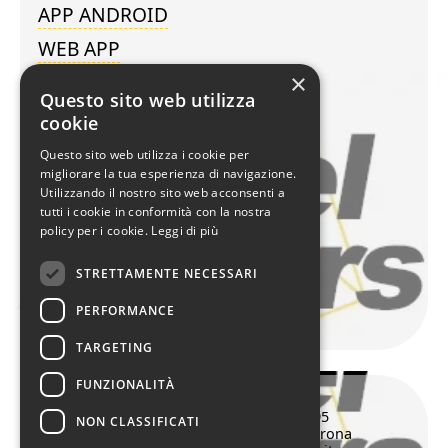
APP ANDROID
WEB APP
×
Questo sito web utilizza
WEB AGENCY
cookie
A VERONA
Questo sito web utilizza i cookie per
migliorare la tua esperienza di navigazione.
TIMELINE
Utilizzando il nostro sito web acconsenti a
tutti i cookie in conformità con la nostra
SITEMAP
policy per i cookie.
Leggi di più
SEOMAP
STRETTAMENTE NECESSARI
GEOMAP
PERFORMANCE
TARGETING
FUNZIONALITÀ
Pointersoft
©
Web Agency a Verona dal 1995
NON CLASSIFICATI
Via Leone Pancaldo 70, 37138 Verona