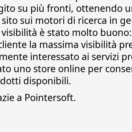
to su più fronti, ottenendo un
l sito sui motori di ricerca in 
 visibilità è stato molto buono
cliente la massima visibilità p
mente interessato ai servizi pr
ato uno store online per consen
odotti disponibili.
azie a Pointersoft.