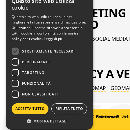
Questo sito web utilizza
cookie
WEB MARKETING
Questo sito web utilizza i cookie per
STRATEGICO
migliorare la tua esperienza di navigazione.
Utilizzando il nostro sito web acconsenti a
tutti i cookie in conformità con la nostra
POSIZIONAMENTO SITI
SOCIAL MEDIA
policy per i cookie.
Leggi di più
ADWORDS
SEO
STRETTAMENTE NECESSARI
PERFORMANCE
WEB AGENCY
A V
TARGETING
FUNZIONALITÀ
TIMELINE
SITEMAP
SEOMAP
GEOMA
NON CLASSIFICATI
ACCETTA TUTTO
RIFIUTA TUTTO
©
Pointersoft
-
Web 
MOSTRA DETTAGLI