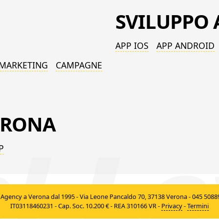
SVILUPPO
APP IOS
APP ANDROID
 MARKETING
CAMPAGNE
ERONA
P
Agency a Verona dal 1995
-
Via Leone Pancaldo 70, 37138 Verona
-
045 50889
IT03118460231 - Cap. Soc. 10.200 €
-
REA 310166 VR
-
Privacy
-
Termini