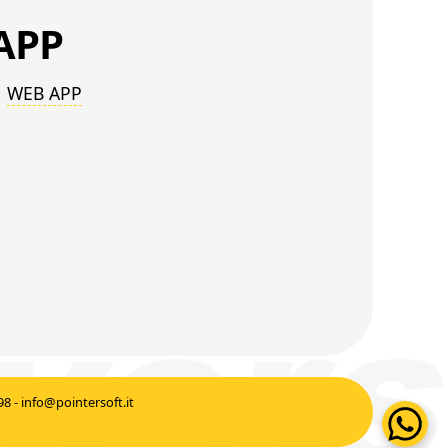
APP
WEB APP
8 - info@pointersoft.it