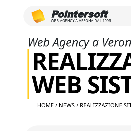
Pointersoft
WEB AGENCY A VERONA DAL 1995
Web Agency a Vero
REALIZZ
WEB SIS
HOME
/
NEWS
/ REALIZZAZIONE SI