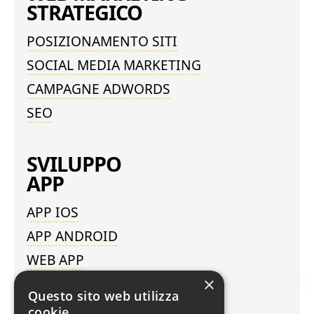
STRATEGICO
POSIZIONAMENTO SITI
SOCIAL MEDIA MARKETING
CAMPAGNE ADWORDS
SEO
SVILUPPO
APP
APP IOS
APP ANDROID
WEB APP
×
Questo sito web utilizza
WEB AGENCY
cookie