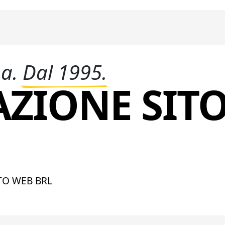
na.
Dal 1995.
AZIONE SIT
TO WEB BRL