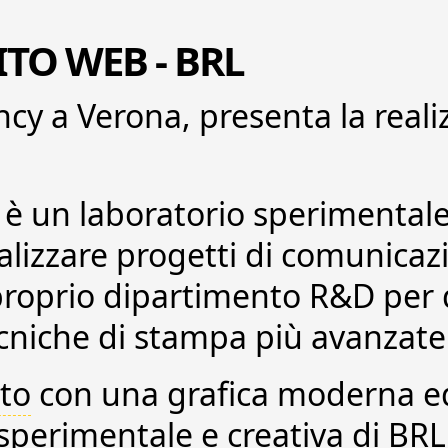
ITO WEB
- BRL
cy a Verona
, presenta la
reali
 è un laboratorio sperimental
lizzare progetti di comunicaz
 proprio dipartimento R&D per
ecniche di stampa più avanzate
ato
con una
grafica moderna e
a sperimentale e creativa di BR