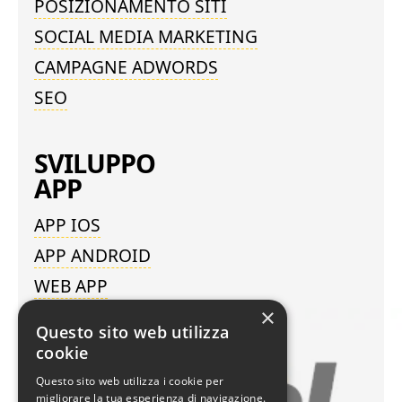
POSIZIONAMENTO SITI
SOCIAL MEDIA MARKETING
CAMPAGNE ADWORDS
SEO
SVILUPPO
APP
APP IOS
APP ANDROID
WEB APP
×
Questo sito web utilizza
WEB AGENCY
cookie
A VERONA
Questo sito web utilizza i cookie per
migliorare la tua esperienza di navigazione.