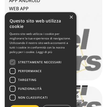
APP ANDROID
WEB APP
×
Questo sito web utilizza
WEB AGENCY
cookie
A VERONA
Questo sito web utilizza i cookie per
migliorare la tua esperienza di navigazione.
TIMELINE
Utilizzando il nostro sito web acconsenti a
tutti i cookie in conformità con la nostra
SITEMAP
policy per i cookie.
Leggi di più
SEOMAP
STRETTAMENTE NECESSARI
GEOMAP
PERFORMANCE
TARGETING
FUNZIONALITÀ
Pointersoft
©
Web Agency a Verona dal 1995
NON CLASSIFICATI
Via Leone Pancaldo 70, 37138 Verona
045 508898 - info@pointersoft.it