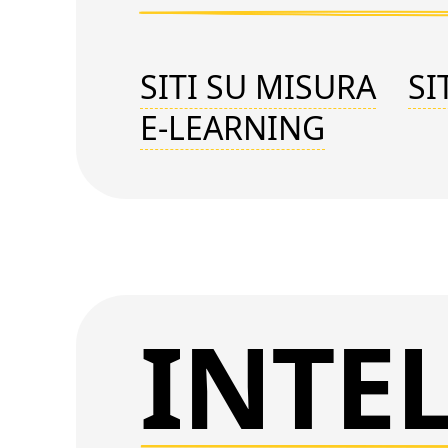
SITI SU MISURA
SI
E-LEARNING
INTE