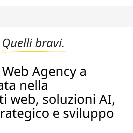
.
Quelli bravi.
a Web Agency a
ata nella
iti web
,
soluzioni AI
,
rategico
e
sviluppo