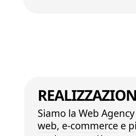
REALIZZAZION
Siamo la
Web Agency 
web
,
e-commerce
e
p