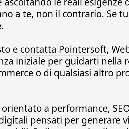
ascoltando le reali esigenze d
ano a te, non il contrario. Se t
.
sto e
contatta Pointersoft
, Web
a iniziale per guidarti nella r
mmerce o di qualsiasi altro pr
 orientato a
performance, SEO
igitali pensati per generare vis